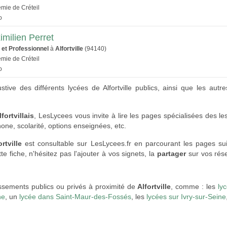
émie de Créteil
o
imilien Perret
 et Professionnel
à
Alfortville
(94140)
émie de Créteil
o
stive des différents lycées de Alfortville publics, ainsi que les autr
fortvillais
, LesLycees vous invite à lire les pages spécialisées des l
hone, scolarité, options enseignées, etc.
rtville
est consultable sur LesLycees.fr en parcourant les pages su
e fiche, n'hésitez pas l'ajouter à vos signets, la
partager
sur vos rése
issements publics ou privés à proximité de
Alfortville
, comme : les
ly
ne
, un
lycée dans Saint-Maur-des-Fossés
, les
lycées sur Ivry-sur-Seine