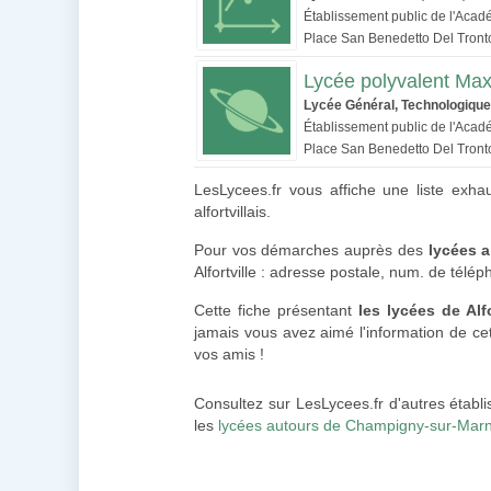
Établissement public de l'Acad
Place San Benedetto Del Tront
Lycée polyvalent Max
Lycée Général, Technologique
Établissement public de l'Acad
Place San Benedetto Del Tront
LesLycees.fr vous affiche une liste exhau
alfortvillais.
Pour vos démarches auprès des
lycées al
Alfortville : adresse postale, num. de télép
Cette fiche présentant
les lycées de Alfo
jamais vous avez aimé l'information de cett
vos amis !
Consultez sur LesLycees.fr d'autres établ
les
lycées autours de Champigny-sur-Mar