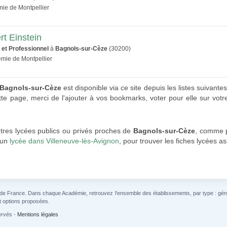
mie de Montpellier
rt Einstein
 et Professionnel
à
Bagnols-sur-Cèze
(30200)
émie de Montpellier
 Bagnols-sur-Cèze
est disponible via ce site depuis les listes suivantes
tte page, merci de l'ajouter à vos bookmarks, voter pour elle sur votr
tres lycées publics ou privés proches de
Bagnols-sur-Cèze
, comme 
 un
lycée dans Villeneuve-lès-Avignon
, pour trouver les fiches lycées a
 de France. Dans chaque Académie, retrouvez l'ensemble des établissements, par type : généra
t options proposées.
ervés -
Mentions légales