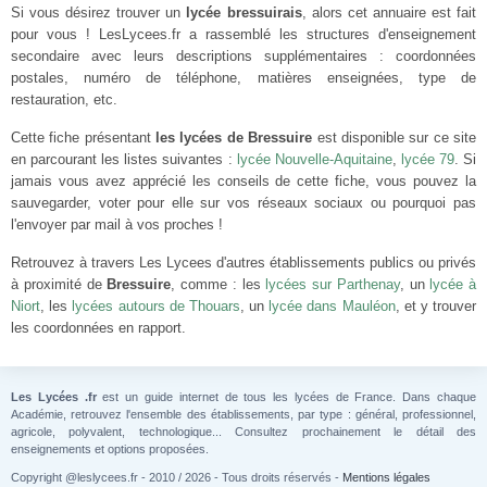
Si vous désirez trouver un
lycée bressuirais
, alors cet annuaire est fait
pour vous ! LesLycees.fr a rassemblé les structures d'enseignement
secondaire avec leurs descriptions supplémentaires : coordonnées
postales, numéro de téléphone, matières enseignées, type de
restauration, etc.
Cette fiche présentant
les lycées de Bressuire
est disponible sur ce site
en parcourant les listes suivantes :
lycée Nouvelle-Aquitaine
,
lycée 79
. Si
jamais vous avez apprécié les conseils de cette fiche, vous pouvez la
sauvegarder, voter pour elle sur vos réseaux sociaux ou pourquoi pas
l'envoyer par mail à vos proches !
Retrouvez à travers Les Lycees d'autres établissements publics ou privés
à proximité de
Bressuire
, comme : les
lycées sur Parthenay
, un
lycée à
Niort
, les
lycées autours de Thouars
, un
lycée dans Mauléon
, et y trouver
les coordonnées en rapport.
Les Lycées .fr
est un guide internet de tous les lycées de France. Dans chaque
Académie, retrouvez l'ensemble des établissements, par type : général, professionnel,
agricole, polyvalent, technologique... Consultez prochainement le détail des
enseignements et options proposées.
Copyright @leslycees.fr - 2010 / 2026 - Tous droits réservés -
Mentions légales