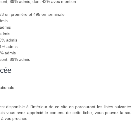
ésent, 89% admis, dont 43% avec mention
553 en première et 495 en terminale
dmis
 admis
 admis
96% admis
81% admis
95% admis
ésent, 89% admis
ycée
ationale
st disponible à l'intérieur de ce site en parcourant les listes suivant
mais vous avez apprécié le contenu de cette fiche, vous pouvez la sa
 à vos proches !