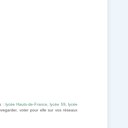
es :
lycée Hauts-de-France
,
lycée 59
,
lycée
uvegarder, voter pour elle sur vos réseaux