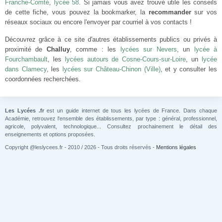
Franche-Comté
,
lycée 58
. Si jamais vous avez trouvé utile les conseils
de cette fiche, vous pouvez la bookmarker, la
recommander
sur vos
réseaux sociaux ou encore l'envoyer par courriel à vos contacts !
Découvrez grâce à ce site d'autres établissements publics ou privés à
proximité de
Challuy
, comme : les
lycées sur Nevers
, un
lycée à
Fourchambault
, les
lycées autours de Cosne-Cours-sur-Loire
, un
lycée
dans Clamecy
, les
lycées sur Château-Chinon (Ville)
, et y consulter les
coordonnées recherchées.
Les Lycées .fr
est un guide internet de tous les lycées de France. Dans chaque
Académie, retrouvez l'ensemble des établissements, par type : général, professionnel,
agricole, polyvalent, technologique... Consultez prochainement le détail des
enseignements et options proposées.
Copyright @leslycees.fr - 2010 / 2026 - Tous droits réservés -
Mentions légales