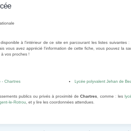
ycée
ationale
disponible à l'intérieur de ce site en parcourant les listes suivantes 
ais vous avez apprécié l'information de cette fiche, vous pouvez la s
 à vos proches !
 - Chartres
Lycée polyvalent Jehan de Be
issements publics ou privés à proximité de
Chartres
, comme : les
lyc
gent-le-Rotrou
, et y lire les coordonnées attendues.