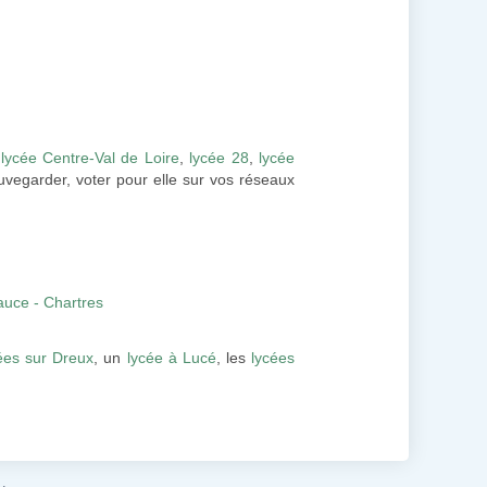
:
lycée Centre-Val de Loire
,
lycée 28
,
lycée
auvegarder, voter pour elle sur vos réseaux
auce - Chartres
ées sur Dreux
, un
lycée à Lucé
, les
lycées