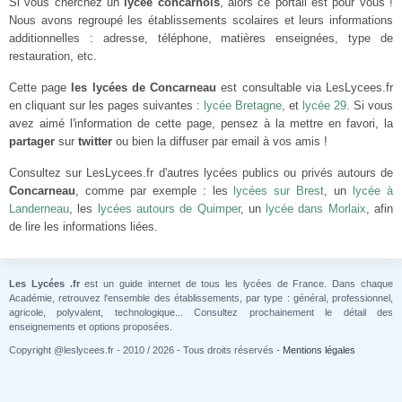
Si vous cherchez un
lycée concarnois
, alors ce portail est pour vous !
Nous avons regroupé les établissements scolaires et leurs informations
additionnelles : adresse, téléphone, matières enseignées, type de
restauration, etc.
Cette page
les lycées de Concarneau
est consultable via LesLycees.fr
en cliquant sur les pages suivantes :
lycée Bretagne
, et
lycée 29
. Si vous
avez aimé l'information de cette page, pensez à la mettre en favori, la
partager
sur
twitter
ou bien la diffuser par email à vos amis !
Consultez sur LesLycees.fr d'autres lycées publics ou privés autours de
Concarneau
, comme par exemple : les
lycées sur Brest
, un
lycée à
Landerneau
, les
lycées autours de Quimper
, un
lycée dans Morlaix
, afin
de lire les informations liées.
Les Lycées .fr
est un guide internet de tous les lycées de France. Dans chaque
Académie, retrouvez l'ensemble des établissements, par type : général, professionnel,
agricole, polyvalent, technologique... Consultez prochainement le détail des
enseignements et options proposées.
Copyright @leslycees.fr - 2010 / 2026 - Tous droits réservés -
Mentions légales