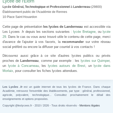
Lycée de l'Elorn
Lycée Général, Technologique et Professionnel
à
Landerneau
(29800)
Établissement public de l'Académie de Rennes
10 Place Saint Houardon
Cette page de présentation
les lycées de Landerneau
est accessible via
Les Lycees .fr depuis les sections suivantes :
lycée Bretagne
, ou
lycée
29
. Dans le cas ou vous avez trouvé utile le contenu de cette page, merci
d'avance de l'ajouter à vos favoris, la
recommander
sur votre réseau
social préféré ou encore la diffuser par courriel à vos contacts !
Découvrez aussi grâce à ce site d'autres lycées publics ou privés
proches de
Landerneau
, comme par exemple : les
lycées sur Quimper
,
un
lycée à Concarneau
, les
lycées autours de Brest
, un
lycée dans
Morlaix
, pour consulter les fiches lycées attendues.
Les Lycées .fr
est un guide internet de tous les lycées de France. Dans chaque
Académie, retrouvez l'ensemble des établissements, par type : général, professionnel,
agricole, polyvalent, technologique... Consultez prochainement le détail des
enseignements et options proposées.
Copyright @leslycees.fr - 2010 / 2026 - Tous droits réservés -
Mentions légales