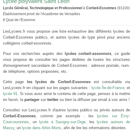
Lycée polyvalent Saint Léon
Lycée Général, Technologique et Professionnel
à
Corbeil-Essonnes
(91100)
Établissement privé de l'Académie de Versailles
8 Quai de l'Essonne
LesLycees.fr vous propose une liste exhaustive des différents lycées de
Corbeil-Essonnes publics, et autres lycées de type privé pour anciens
collégiens corbeil-essonnois.
Pour vos recherches auprès des
lycées corbeil-essonnois
, ce guide
vous propose de consulter les pages dédiées de toutes les structures
d'enseignement secondaire de Corbeil-Essonnes : adresse postale, num.
de téléphone, options proposées, etc.
Cette page
les lycées de Corbeil-Essonnes
est consultable via
LesLycees.fr en cliquant sur les pages suivantes :
lycée Île-de-France
, et
lycée 91
. Si vous avez aimé le contenu de cette page, pensez à la mettre
en favori, la
partager
sur
twitter
ou bien la diffuser par email à vos amis !
Consultez sur LesLycees.fr d'autres lycées publics ou privés autours de
Corbeil-Essonnes
, comme par exemple : les
lycées sur Évry-
Courcouronnes
, un
lycée à Savigny-sur-Orge
, les
lycées autours de
Massy
, un
lycée dans Athis-Mons
, afin de lire les informations désirées.