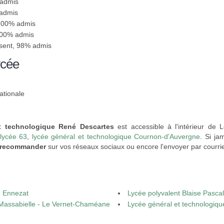
 admis
 admis
 100% admis
100% admis
ésent, 98% admis
ycée
ationale
t technologique René Descartes
est accessible à l'intérieur de 
lycée 63
,
lycée général et technologique Cournon-d'Auvergne
. Si ja
recommander
sur vos réseaux sociaux ou encore l'envoyer par courrie
- Ennezat
Lycée polyvalent Blaise Pasca
 Massabielle - Le Vernet-Chaméane
Lycée général et technologique