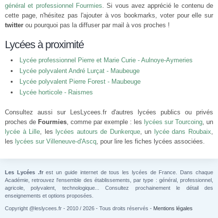
général et professionnel Fourmies
. Si vous avez apprécié le contenu de
cette page, n'hésitez pas l'ajouter à vos bookmarks, voter pour elle sur
twitter
ou pourquoi pas la diffuser par mail à vos proches !
Lycées à proximité
Lycée professionnel Pierre et Marie Curie - Aulnoye-Aymeries
Lycée polyvalent André Lurçat - Maubeuge
Lycée polyvalent Pierre Forest - Maubeuge
Lycée horticole - Raismes
Consultez aussi sur LesLycees.fr d'autres lycées publics ou privés
proches de
Fourmies
, comme par exemple : les
lycées sur Tourcoing
, un
lycée à Lille
, les
lycées autours de Dunkerque
, un
lycée dans Roubaix
,
les
lycées sur Villeneuve-d'Ascq
, pour lire les fiches lycées associées.
Les Lycées .fr
est un guide internet de tous les lycées de France. Dans chaque
Académie, retrouvez l'ensemble des établissements, par type : général, professionnel,
agricole, polyvalent, technologique... Consultez prochainement le détail des
enseignements et options proposées.
Copyright @leslycees.fr - 2010 / 2026 - Tous droits réservés -
Mentions légales