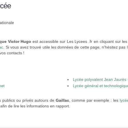
ycée
ationale
ique Victor Hugo
est accessible sur Les Lycees .fr en cliquant sur les
ac
. Si vous avez trouvé utile les données de cette page, n'hésitez pas l
vos contacts !
Lycée polyvalent Jean Jaurès
met
Lycée général et technologiqu
s publics ou privés autours de
Gaillac
, comme par exemple : les
lycé
 afin de lire les informations en rapport.