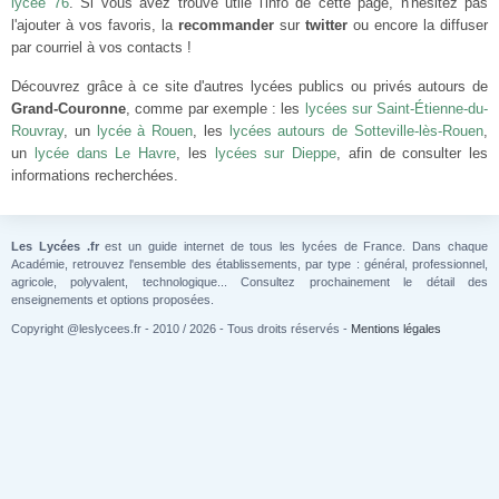
lycée 76
. Si vous avez trouvé utile l'info de cette page, n'hésitez pas
l'ajouter à vos favoris, la
recommander
sur
twitter
ou encore la diffuser
par courriel à vos contacts !
Découvrez grâce à ce site d'autres lycées publics ou privés autours de
Grand-Couronne
, comme par exemple : les
lycées sur Saint-Étienne-du-
Rouvray
, un
lycée à Rouen
, les
lycées autours de Sotteville-lès-Rouen
,
un
lycée dans Le Havre
, les
lycées sur Dieppe
, afin de consulter les
informations recherchées.
Les Lycées .fr
est un guide internet de tous les lycées de France. Dans chaque
Académie, retrouvez l'ensemble des établissements, par type : général, professionnel,
agricole, polyvalent, technologique... Consultez prochainement le détail des
enseignements et options proposées.
Copyright @leslycees.fr - 2010 / 2026 - Tous droits réservés -
Mentions légales