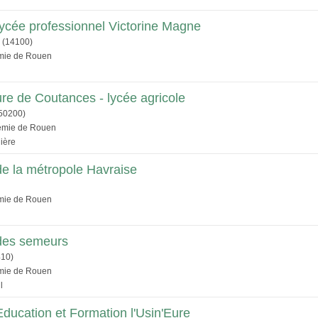
 lycée professionnel Victorine Magne
(14100)
émie de Rouen
e de Coutances - lycée agricole
50200)
démie de Rouen
ière
de la métropole Havraise
émie de Rouen
 des semeurs
10)
émie de Rouen
l
ducation et Formation l'Usin'Eure