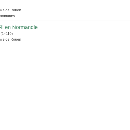
émie de Rouen
 Communes
Fil en Normandie
(14110)
émie de Rouen