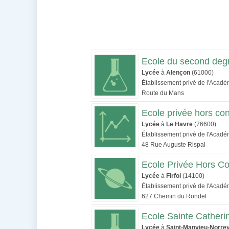
Ecole du second degr
Lycée
à
Alençon
(61000)
Établissement privé de l'Acad
Route du Mans
Ecole privée hors con
Lycée
à
Le Havre
(76600)
Établissement privé de l'Acad
48 Rue Auguste Rispal
Ecole Privée Hors Con
Lycée
à
Firfol
(14100)
Établissement privé de l'Acad
627 Chemin du Rondel
Ecole Sainte Catheri
Lycée
à
Saint-Manvieu-Norre