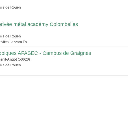
émie de Rouen
privée métal académy Colombelles
émie de Rouen
tivités Lazzaro Es
ippiques AFASEC - Campus de Graignes
snil-Angot
(50620)
émie de Rouen