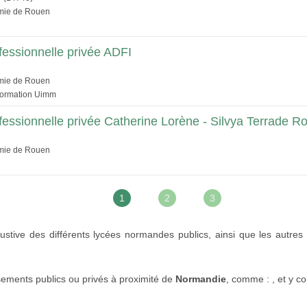
émie de Rouen
fessionnelle privée ADFI
émie de Rouen
ormation Uimm
fessionnelle privée Catherine Lorène - Silvya Terrade R
émie de Rouen
1
2
3
stive des différents lycées normandes publics, ainsi que les autres d
sements publics ou privés à proximité de
Normandie
, comme : , et y c