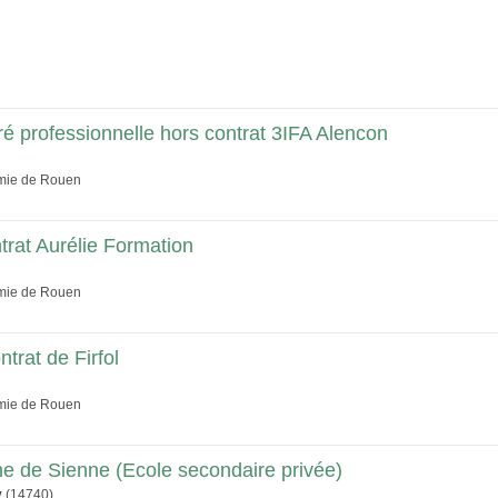
é professionnelle hors contrat 3IFA Alencon
émie de Rouen
trat Aurélie Formation
émie de Rouen
trat de Firfol
émie de Rouen
ne de Sienne (Ecole secondaire privée)
y
(14740)