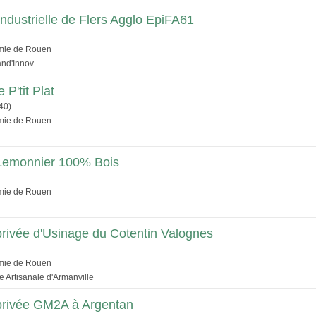
ndustrielle de Flers Agglo EpiFA61
émie de Rouen
and'Innov
 P'tit Plat
40)
émie de Rouen
 Lemonnier 100% Bois
émie de Rouen
privée d'Usinage du Cotentin Valognes
émie de Rouen
 Artisanale d'Armanville
 privée GM2A à Argentan