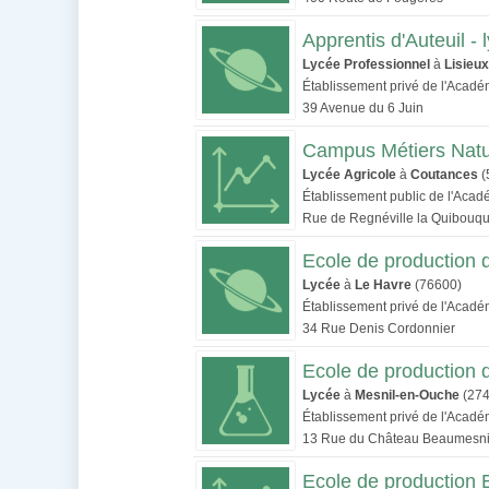
Apprentis d'Auteuil -
Lycée Professionnel
à
Lisieux
Établissement privé de l'Acad
39 Avenue du 6 Juin
Campus Métiers Natur
Lycée Agricole
à
Coutances
(
Établissement public de l'Aca
Rue de Regnéville la Quibouqu
Ecole de production 
Lycée
à
Le Havre
(76600)
Établissement privé de l'Acad
34 Rue Denis Cordonnier
Ecole de production
Lycée
à
Mesnil-en-Ouche
(274
Établissement privé de l'Acad
13 Rue du Château Beaumesni
Ecole de production E