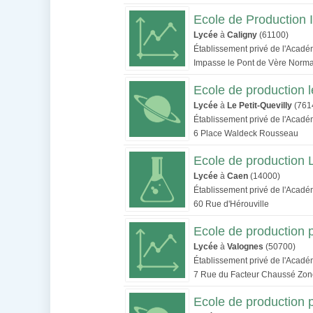
Ecole de Production I
Lycée
à
Caligny
(61100)
Établissement privé de l'Acad
Impasse le Pont de Vère Norm
Ecole de production le
Lycée
à
Le Petit-Quevilly
(761
Établissement privé de l'Acad
6 Place Waldeck Rousseau
Ecole de production
Lycée
à
Caen
(14000)
Établissement privé de l'Acad
60 Rue d'Hérouville
Ecole de production 
Lycée
à
Valognes
(50700)
Établissement privé de l'Acad
7 Rue du Facteur Chaussé Zone
Ecole de production