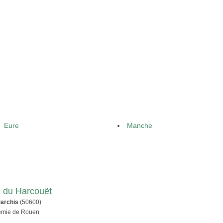
Eure
Manche
re du Harcouët
archis
(50600)
démie de Rouen