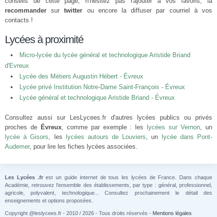
conseils de cette page, n'hésitez pas l'ajouter à vos favoris, la
recommander
sur
twitter
ou encore la diffuser par courriel à vos
contacts !
Lycées à proximité
Micro-lycée du lycée général et technologique Aristide Briand
d'Evreux
Lycée des Métiers Augustin Hébert - Évreux
Lycée privé Institution Notre-Dame Saint-François - Évreux
Lycée général et technologique Aristide Briand - Évreux
Consultez aussi sur LesLycees.fr d'autres lycées publics ou privés
proches de
Évreux
, comme par exemple : les
lycées sur Vernon
, un
lycée à Gisors
, les
lycées autours de Louviers
, un
lycée dans Pont-
Audemer
, pour lire les fiches lycées associées.
Les Lycées .fr
est un guide internet de tous les lycées de France. Dans chaque
Académie, retrouvez l'ensemble des établissements, par type : général, professionnel,
agricole, polyvalent, technologique... Consultez prochainement le détail des
enseignements et options proposées.
Copyright @leslycees.fr - 2010 / 2026 - Tous droits réservés -
Mentions légales