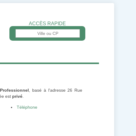
ACCÈS RAPIDE
Professionnel
, basé à l'adresse 26 Rue
cée est
privé
.
Téléphone