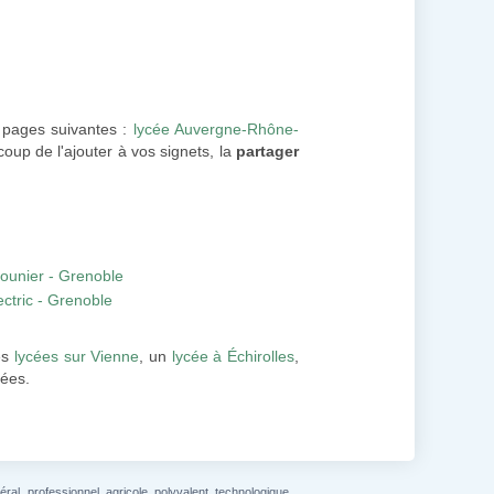
s pages suivantes :
lycée Auvergne-Rhône-
oup de l'ajouter à vos signets, la
partager
ounier - Grenoble
ctric - Grenoble
es
lycées sur Vienne
, un
lycée à Échirolles
,
iées.
l, professionnel, agricole, polyvalent, technologique...