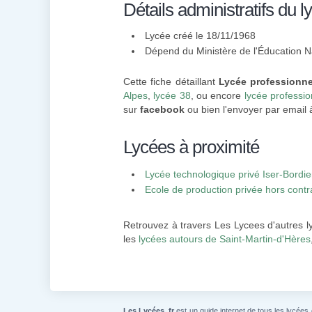
Détails administratifs du l
Lycée créé le 18/11/1968
Dépend du Ministère de l'Éducation N
Cette fiche détaillant
Lycée professionne
Alpes
,
lycée 38
, ou encore
lycée professi
sur
facebook
ou bien l'envoyer par email 
Lycées à proximité
Lycée technologique privé Iser-Bordie
Ecole de production privée hors cont
Retrouvez à travers Les Lycees d'autres l
les
lycées autours de Saint-Martin-d'Hères
Les Lycées .fr
est un guide internet de tous les lycées