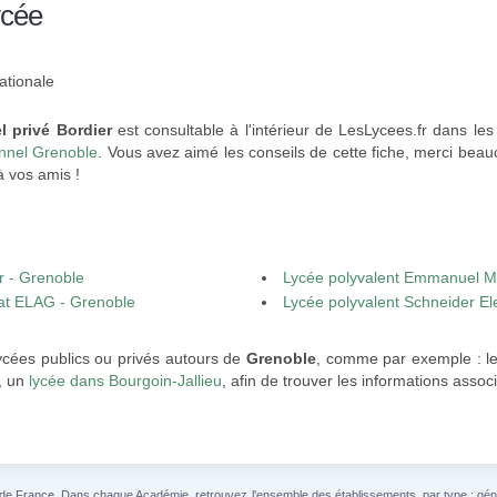
ycée
ationale
l privé Bordier
est consultable à l'intérieur de LesLycees.fr dans le
onnel Grenoble
. Vous avez aimé les conseils de cette fiche, merci beauc
à vos amis !
r - Grenoble
Lycée polyvalent Emmanuel M
rat ELAG - Grenoble
Lycée polyvalent Schneider Ele
ycées publics ou privés autours de
Grenoble
, comme par exemple : l
, un
lycée dans Bourgoin-Jallieu
, afin de trouver les informations assoc
 de France. Dans chaque Académie, retrouvez l'ensemble des établissements, par type : généra