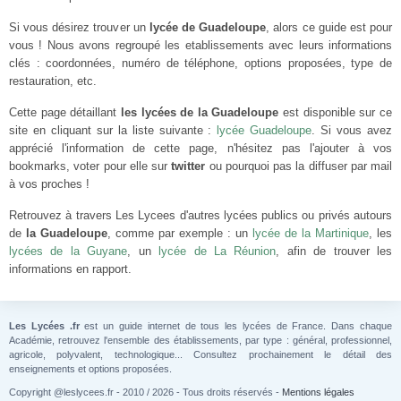
Si vous désirez trouver un
lycée de Guadeloupe
, alors ce guide est pour
vous ! Nous avons regroupé les etablissements avec leurs informations
clés : coordonnées, numéro de téléphone, options proposées, type de
restauration, etc.
Cette page détaillant
les lycées de la Guadeloupe
est disponible sur ce
site en cliquant sur la liste suivante :
lycée Guadeloupe
. Si vous avez
apprécié l'information de cette page, n'hésitez pas l'ajouter à vos
bookmarks, voter pour elle sur
twitter
ou pourquoi pas la diffuser par mail
à vos proches !
Retrouvez à travers Les Lycees d'autres lycées publics ou privés autours
de
la Guadeloupe
, comme par exemple : un
lycée de la Martinique
, les
lycées de la Guyane
, un
lycée de La Réunion
, afin de trouver les
informations en rapport.
Les Lycées .fr
est un guide internet de tous les lycées de France. Dans chaque
Académie, retrouvez l'ensemble des établissements, par type : général, professionnel,
agricole, polyvalent, technologique... Consultez prochainement le détail des
enseignements et options proposées.
Copyright @leslycees.fr - 2010 / 2026 - Tous droits réservés -
Mentions légales