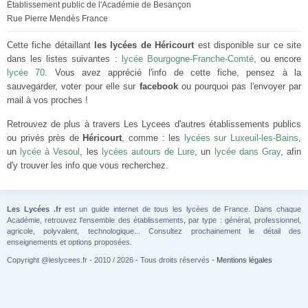
Établissement public de l'Académie de Besançon
Rue Pierre Mendès France
Cette fiche détaillant
les lycées de Héricourt
est disponible sur ce site
dans les listes suivantes :
lycée Bourgogne-Franche-Comté
, ou encore
lycée 70
. Vous avez apprécié l'info de cette fiche, pensez à la
sauvegarder, voter pour elle sur
facebook
ou pourquoi pas l'envoyer par
mail à vos proches !
Retrouvez de plus à travers Les Lycees d'autres établissements publics
ou privés près de
Héricourt
, comme : les
lycées sur Luxeuil-les-Bains
,
un
lycée à Vesoul
, les
lycées autours de Lure
, un
lycée dans Gray
, afin
d'y trouver les info que vous recherchez.
Les Lycées .fr
est un guide internet de tous les lycées de France. Dans chaque
Académie, retrouvez l'ensemble des établissements, par type : général, professionnel,
agricole, polyvalent, technologique... Consultez prochainement le détail des
enseignements et options proposées.
Copyright @leslycees.fr - 2010 / 2026 - Tous droits réservés -
Mentions légales