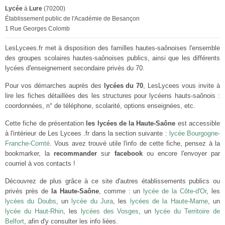
Lycée
à
Lure
(70200)
Établissement public de l'Académie de Besançon
1 Rue Georges Colomb
LesLycees.fr met à disposition des familles hautes-saônoises l'ensemble
des groupes scolaires hautes-saônoises publics, ainsi que les différents
lycées d'enseignement secondaire privés du 70.
Pour vos démarches auprès des
lycées du 70
, LesLycees vous invite à
lire les fiches détaillées des les structures pour lycéens hauts-saônois :
coordonnées, n° de téléphone, scolarité, options enseignées, etc.
Cette fiche de présentation
les lycées de la Haute-Saône
est accessible
à l'intérieur de Les Lycees .fr dans la section suivante :
lycée Bourgogne-
Franche-Comté
. Vous avez trouvé utile l'info de cette fiche, pensez à la
bookmarker, la
recommander
sur
facebook
ou encore l'envoyer par
courriel à vos contacts !
Découvrez de plus grâce à ce site d'autres établissements publics ou
privés près de
la Haute-Saône
, comme : un
lycée de la Côte-d'Or
, les
lycées du Doubs
, un
lycée du Jura
, les
lycées de la Haute-Marne
, un
lycée du Haut-Rhin
, les
lycées des Vosges
, un
lycée du Territoire de
Belfort
, afin d'y consulter les info liées.