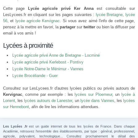
Cette page
Lycée agricole privé Ker Anna
est consultable sur
LesLycees.fr en cliquant sur les pages suivantes :
lycée Bretagne
,
lycée
56
, et
lycée agricole Kervignac
. Si vous avez aimé l'info de cette page,
pensez à la mettre en favori, la
partager
sur
twitter
ou bien la diffuser par
email à vos amis !
Lycées à proximité
Lycée agricole privé Anne de Bretagne - Locminé
Lycée agricole privé Kerlebost - Pontivy
Lycée Notre-Dame le Ménimur - Vannes
Lycée Brocéliande - Guer
Consultez sur LesLycees.fr d'autres lycées publics ou privés autours de
Kervignac
, comme par exemple : les
lycées sur Ploemeur
, un
lycée à
Lorient
, les
lycées autours de Lanester
, un
lycée dans Vannes
, les
lycées
sur Hennebont
, afin de lire les informations attendues.
Les Lycées .fr
est un guide internet de tous les lycées de France. Dans chaque
Académie, retrouvez l'ensemble des établissements, par type : général, professionnel,
agricole, polyvalent, technologique... Consultez prochainement le détail des