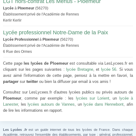
LGT hors-contrat Les Merlus - Ploemeur
Lycée
à
Ploemeur
(56270)
Établissement privé de l'Académie de Rennes
Kerlir Kerlir
Lycée professionnel Notre-Dame de la Paix
Lycée Professionnel
à
Ploemeur
(56270)
Établissement privé de l'Académie de Rennes
6 Rue des Ormes
Cette page
les lycées de Ploemeur
est consultable via LesLycees.fr en
cliquant sur les pages suivantes :
lycée Bretagne
, et
lycée 56
. Si vous
avez aimé l'information de cette page, pensez à la mettre en favori, la
partager
sur
twitter
ou bien la diffuser par email à vos amis !
Consultez sur LesLycees.fr d'autres lycées publics ou privés autours de
Ploemeur
, comme par exemple : les
lycées sur Lorient
, un
lycée à
Lanester
, les
lycées autours de Vannes
, un
lycée dans Hennebont
, afin
de lire les informations en rapport.
Les Lycées .fr
est un guide internet de tous les lycées de France. Dans chaque
Académie, retrouvez l'ensemble des établissements, par type : général, professionnel,