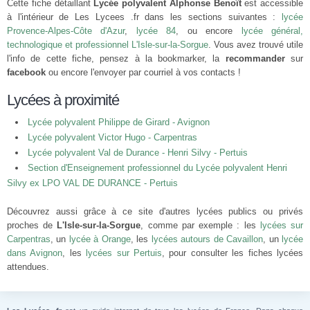
Cette fiche détaillant
Lycée polyvalent Alphonse Benoît
est accessible
à l'intérieur de Les Lycees .fr dans les sections suivantes :
lycée
Provence-Alpes-Côte d'Azur
,
lycée 84
, ou encore
lycée général,
technologique et professionnel L'Isle-sur-la-Sorgue
. Vous avez trouvé utile
l'info de cette fiche, pensez à la bookmarker, la
recommander
sur
facebook
ou encore l'envoyer par courriel à vos contacts !
Lycées à proximité
Lycée polyvalent Philippe de Girard - Avignon
Lycée polyvalent Victor Hugo - Carpentras
Lycée polyvalent Val de Durance - Henri Silvy - Pertuis
Section d'Enseignement professionnel du Lycée polyvalent Henri
Silvy ex LPO VAL DE DURANCE - Pertuis
Découvrez aussi grâce à ce site d'autres lycées publics ou privés
proches de
L'Isle-sur-la-Sorgue
, comme par exemple : les
lycées sur
Carpentras
, un
lycée à Orange
, les
lycées autours de Cavaillon
, un
lycée
dans Avignon
, les
lycées sur Pertuis
, pour consulter les fiches lycées
attendues.