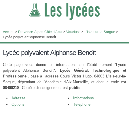
Accueil
>
Provence-Alpes-Côte d'Azur
>
Vaucluse
>
L'Isle-sur-la-Sorgue
>
Lycée polyvalent Alphonse Benoît
Lycée polyvalent Alphonse Benoît
Cette page vous donne les informations sur l'établissement "Lycée
polyvalent Alphonse Benoît",
Lycée Général, Technologique et
Professionnel
, basé à l'adresse Cours Victor Hugo, 84803 L'Isle-sur-la-
Sorgue, dépendant de l'Académie d'Aix-Marseille, et dont le code est
0840021S
. Ce pôle d'enseignement est
public
.
Adresse
Informations
Options
Téléphone