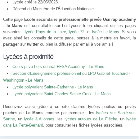
Lycée créé le 22/06/2023
Dépend du Ministère de l'Éducation Nationale
Cette page
Ecole secondaire professionnelle privée Usin'up academy
- le Mans
est consultable sur LesLycees.fr en cliquant sur les pages
suivantes :
lycée Pays de la Loire
,
lycée 72
, et
lycée Le Mans
. Si vous
avez aimé les conseils de cette page, pensez à la mettre en favori, la
partager
sur
twitter
ou bien la diffuser par email à vos amis !
Lycées à proximité
Cours privé hors contrat FFSA Académy - Le Mans
Section d'Enseignement professionnel du LPO Gabriel Touchard -
Washington - Le Mans
Lycée polyvalent Sainte-Catherine - Le Mans
Lycée polyvalent Saint-Charles-Sainte-Croix - Le Mans
Découvrez aussi grâce à ce site d'autres lycées publics ou privés
proches de
Le Mans
, comme par exemple : les
lycées sur Sablé-sur-
Sarthe
, un
lycée à Allonnes
, les
lycées autours de La Flèche
, un
lycée
dans La Ferté-Bernard
, pour consulter les fiches lycées associées.