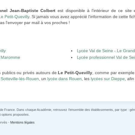
nnel Jean-Baptiste Colbert
est disponible à l'intérieur de ce site
e Petit-Quevilly
. Si jamais vous avez apprécié l'information de cette f
as l'envoyer par mail à vos proches !
illy
Lycée Val de Seine - Le Grand
 - Maromme
Lycée professionnel Val de Se
s publics ou privés autours de
Le Petit-Quevilly
, comme par exemple 
 Sotteville-lès-Rouen
, un
lycée dans Rouen
, les
lycées sur Dieppe
, afi
 de France. Dans chaque Académie, retrouvez l'ensemble des établissements, par type : généra
t options proposées.
ervés -
Mentions légales