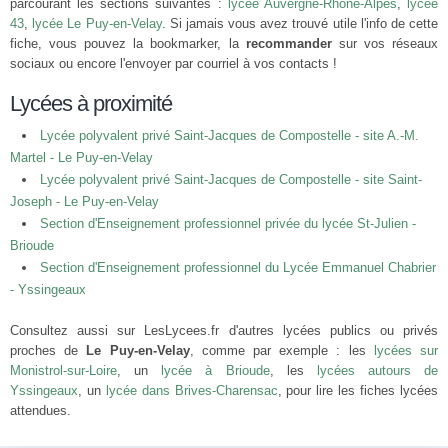
parcourant les sections suivantes :
lycée Auvergne-Rhône-Alpes
,
lycée
43
,
lycée Le Puy-en-Velay
. Si jamais vous avez trouvé utile l'info de cette
fiche, vous pouvez la bookmarker, la
recommander
sur vos réseaux
sociaux ou encore l'envoyer par courriel à vos contacts !
Lycées à proximité
Lycée polyvalent privé Saint-Jacques de Compostelle - site A.-M.
Martel - Le Puy-en-Velay
Lycée polyvalent privé Saint-Jacques de Compostelle - site Saint-
Joseph - Le Puy-en-Velay
Section d'Enseignement professionnel privée du lycée St-Julien -
Brioude
Section d'Enseignement professionnel du Lycée Emmanuel Chabrier
- Yssingeaux
Consultez aussi sur LesLycees.fr d'autres lycées publics ou privés
proches de
Le Puy-en-Velay
, comme par exemple : les
lycées sur
Monistrol-sur-Loire
, un
lycée à Brioude
, les
lycées autours de
Yssingeaux
, un
lycée dans Brives-Charensac
, pour lire les fiches lycées
attendues.