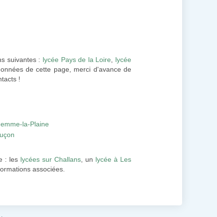
ns suivantes :
lycée Pays de la Loire
,
lycée
 données de cette page, merci d'avance de
tacts !
Gemme-la-Plaine
Luçon
 : les
lycées sur Challans
, un
lycée à Les
nformations associées.