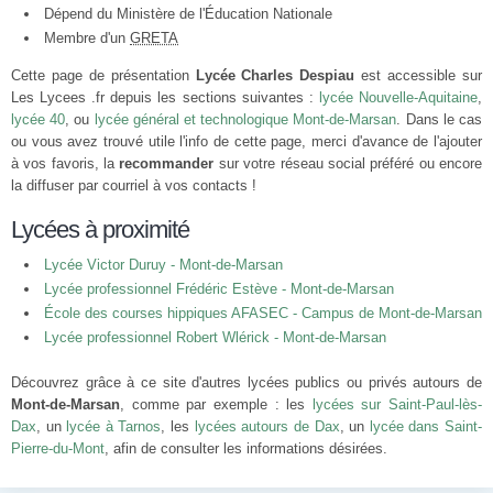
Dépend du Ministère de l'Éducation Nationale
Membre d'un
GRETA
Cette page de présentation
Lycée Charles Despiau
est accessible sur
Les Lycees .fr depuis les sections suivantes :
lycée Nouvelle-Aquitaine
,
lycée 40
, ou
lycée général et technologique Mont-de-Marsan
. Dans le cas
ou vous avez trouvé utile l'info de cette page, merci d'avance de l'ajouter
à vos favoris, la
recommander
sur votre réseau social préféré ou encore
la diffuser par courriel à vos contacts !
Lycées à proximité
Lycée Victor Duruy - Mont-de-Marsan
Lycée professionnel Frédéric Estève - Mont-de-Marsan
École des courses hippiques AFASEC - Campus de Mont-de-Marsan
Lycée professionnel Robert Wlérick - Mont-de-Marsan
Découvrez grâce à ce site d'autres lycées publics ou privés autours de
Mont-de-Marsan
, comme par exemple : les
lycées sur Saint-Paul-lès-
Dax
, un
lycée à Tarnos
, les
lycées autours de Dax
, un
lycée dans Saint-
Pierre-du-Mont
, afin de consulter les informations désirées.