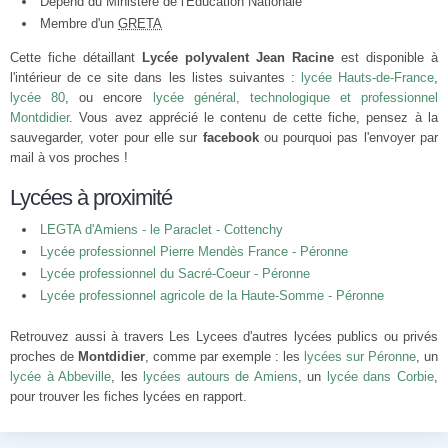
Dépend du Ministère de l'Éducation Nationale
Membre d'un
GRETA
Cette fiche détaillant
Lycée polyvalent Jean Racine
est disponible à
l'intérieur de ce site dans les listes suivantes :
lycée Hauts-de-France
,
lycée 80
, ou encore
lycée général, technologique et professionnel
Montdidier
. Vous avez apprécié le contenu de cette fiche, pensez à la
sauvegarder, voter pour elle sur
facebook
ou pourquoi pas l'envoyer par
mail à vos proches !
Lycées à proximité
LEGTA d'Amiens - le Paraclet - Cottenchy
Lycée professionnel Pierre Mendès France - Péronne
Lycée professionnel du Sacré-Coeur - Péronne
Lycée professionnel agricole de la Haute-Somme - Péronne
Retrouvez aussi à travers Les Lycees d'autres lycées publics ou privés
proches de
Montdidier
, comme par exemple : les
lycées sur Péronne
, un
lycée à Abbeville
, les
lycées autours de Amiens
, un
lycée dans Corbie
,
pour trouver les fiches lycées en rapport.