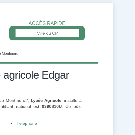
ACCÈS RAPIDE
de Montmorot
 agricole Edgar
e de Montmorot",
Lycée Agricole
, installé à
tifiant national est
0390810U
. Ce pôle
Téléphone