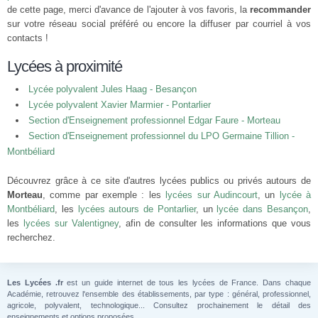
de cette page, merci d'avance de l'ajouter à vos favoris, la
recommander
sur votre réseau social préféré ou encore la diffuser par courriel à vos
contacts !
Lycées à proximité
Lycée polyvalent Jules Haag - Besançon
Lycée polyvalent Xavier Marmier - Pontarlier
Section d'Enseignement professionnel Edgar Faure - Morteau
Section d'Enseignement professionnel du LPO Germaine Tillion -
Montbéliard
Découvrez grâce à ce site d'autres lycées publics ou privés autours de
Morteau
, comme par exemple : les
lycées sur Audincourt
, un
lycée à
Montbéliard
, les
lycées autours de Pontarlier
, un
lycée dans Besançon
,
les
lycées sur Valentigney
, afin de consulter les informations que vous
recherchez.
Les Lycées .fr
est un guide internet de tous les lycées de France. Dans chaque
Académie, retrouvez l'ensemble des établissements, par type : général, professionnel,
agricole, polyvalent, technologique... Consultez prochainement le détail des
enseignements et options proposées.