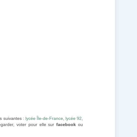
es suivantes :
lycée Île-de-France
,
lycée 92
,
egarder, voter pour elle sur
facebook
ou