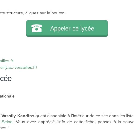
e structure, cliquez sur le bouton.
Appeler ce lycée
lles.fr
lly.ac-versailles.fr/
ycée
ationale
l Vassily Kandinsky
est disponible à l'intérieur de ce site dans les list
r-Seine
. Vous avez apprécié l'info de cette fiche, pensez à la sauv
hes !