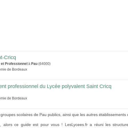
t-Cricq
 et Professionnel
à
Pau
(64000)
démie de Bordeaux
nt professionnel du Lycée polyvalent Saint Cricq
démie de Bordeaux
roupes scolaires de Pau publics, ainsi que les autres établissements de
s
, alors ce guide est pour vous ! LesLycees.fr a réuni les structu