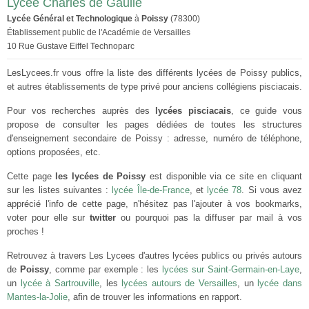
Lycée Charles de Gaulle
Lycée Général et Technologique
à
Poissy
(78300)
Établissement public de l'Académie de Versailles
10 Rue Gustave Eiffel Technoparc
LesLycees.fr vous offre la liste des différents lycées de Poissy publics,
et autres établissements de type privé pour anciens collégiens pisciacais.
Pour vos recherches auprès des
lycées pisciacais
, ce guide vous
propose de consulter les pages dédiées de toutes les structures
d'enseignement secondaire de Poissy : adresse, numéro de téléphone,
options proposées, etc.
Cette page
les lycées de Poissy
est disponible via ce site en cliquant
sur les listes suivantes :
lycée Île-de-France
, et
lycée 78
. Si vous avez
apprécié l'info de cette page, n'hésitez pas l'ajouter à vos bookmarks,
voter pour elle sur
twitter
ou pourquoi pas la diffuser par mail à vos
proches !
Retrouvez à travers Les Lycees d'autres lycées publics ou privés autours
de
Poissy
, comme par exemple : les
lycées sur Saint-Germain-en-Laye
,
un
lycée à Sartrouville
, les
lycées autours de Versailles
, un
lycée dans
Mantes-la-Jolie
, afin de trouver les informations en rapport.