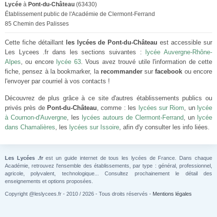
Lycée
à
Pont-du-Château
(63430)
Établissement public de l'Académie de Clermont-Ferrand
85 Chemin des Palisses
Cette fiche détaillant
les lycées de Pont-du-Château
est accessible sur
Les Lycees .fr dans les sections suivantes :
lycée Auvergne-Rhône-
Alpes
, ou encore
lycée 63
. Vous avez trouvé utile l'information de cette
fiche, pensez à la bookmarker, la
recommander
sur
facebook
ou encore
l'envoyer par courriel à vos contacts !
Découvrez de plus grâce à ce site d'autres établissements publics ou
privés près de
Pont-du-Château
, comme : les
lycées sur Riom
, un
lycée
à Cournon-d'Auvergne
, les
lycées autours de Clermont-Ferrand
, un
lycée
dans Chamalières
, les
lycées sur Issoire
, afin d'y consulter les info liées.
Les Lycées .fr
est un guide internet de tous les lycées de France. Dans chaque
Académie, retrouvez l'ensemble des établissements, par type : général, professionnel,
agricole, polyvalent, technologique... Consultez prochainement le détail des
enseignements et options proposées.
Copyright @leslycees.fr - 2010 / 2026 - Tous droits réservés -
Mentions légales