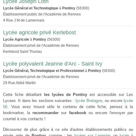
Lycée Joseph Loth
Lycée Général et Technologique
à
Pontivy
(56300)
Établissement public de l'Académie de Rennes
4 Rue J M de Lamennais
Lycée agricole privé Kerlebost
Lycée Agricole
à
Pontivy
(56300)
Établissement privé de l'Académie de Rennes
Kerlebost Saint Thuriau
Lycée polyvalent Jeanne d'Arc - Saint Ivy
Lycée Général, Technologique et Professionnel
à
Pontivy
(56300)
Établissement privé de l'Académie de Rennes
29 Rue Abbé Martin
Cette fiche détaillant
les lycées de Pontivy
est accessible sur Les
Lycees .fr dans les sections suivantes :
lycée Bretagne
, ou encore
lycée
56
. Vous avez trouvé utile le contenu de cette fiche, pensez à la
bookmarker, la
recommander
sur
facebook
ou encore l'envoyer par
courriel à vos contacts !
Découvrez de plus grâce à ce site d'autres établissements publics ou
privés près de
Pontivy
, comme : les
lycées sur Lanester
, un
lycée à