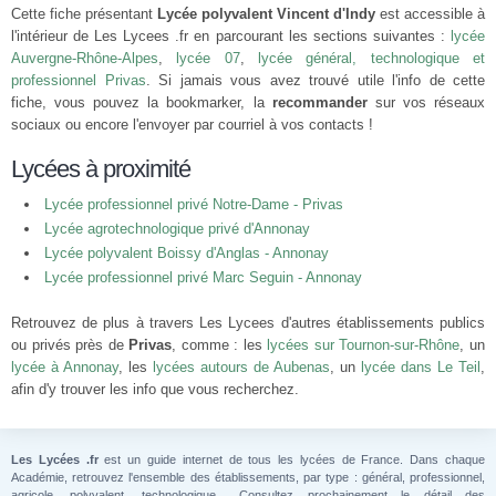
Cette fiche présentant
Lycée polyvalent Vincent d'Indy
est accessible à
l'intérieur de Les Lycees .fr en parcourant les sections suivantes :
lycée
Auvergne-Rhône-Alpes
,
lycée 07
,
lycée général, technologique et
professionnel Privas
. Si jamais vous avez trouvé utile l'info de cette
fiche, vous pouvez la bookmarker, la
recommander
sur vos réseaux
sociaux ou encore l'envoyer par courriel à vos contacts !
Lycées à proximité
Lycée professionnel privé Notre-Dame - Privas
Lycée agrotechnologique privé d'Annonay
Lycée polyvalent Boissy d'Anglas - Annonay
Lycée professionnel privé Marc Seguin - Annonay
Retrouvez de plus à travers Les Lycees d'autres établissements publics
ou privés près de
Privas
, comme : les
lycées sur Tournon-sur-Rhône
, un
lycée à Annonay
, les
lycées autours de Aubenas
, un
lycée dans Le Teil
,
afin d'y trouver les info que vous recherchez.
Les Lycées .fr
est un guide internet de tous les lycées de France. Dans chaque
Académie, retrouvez l'ensemble des établissements, par type : général, professionnel,
agricole, polyvalent, technologique... Consultez prochainement le détail des