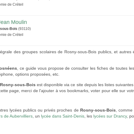
émie de Créteil
Jean Moulin
sous-Bois
(93110)
émie de Créteil
 intégrale des groupes scolaires de Rosny-sous-Bois publics, et autres
rosnéens
, ce guide vous propose de consulter les fiches de toutes l
éphone, options proposées, etc.
e Rosny-sous-Bois
est disponible via ce site depuis les listes suivantes
tte page, merci de l'ajouter à vos bookmarks, voter pour elle sur vot
utres lycées publics ou privés proches de
Rosny-sous-Bois
, comme 
s de Aubervilliers
, un
lycée dans Saint-Denis
, les
lycées sur Drancy
, p