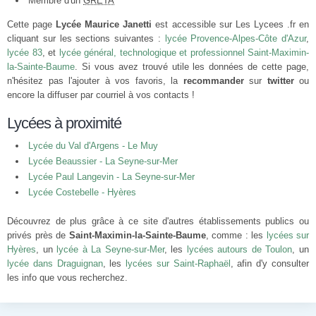
Membre d'un
GRETA
Cette page
Lycée Maurice Janetti
est accessible sur Les Lycees .fr en
cliquant sur les sections suivantes :
lycée Provence-Alpes-Côte d'Azur
,
lycée 83
, et
lycée général, technologique et professionnel Saint-Maximin-
la-Sainte-Baume
. Si vous avez trouvé utile les données de cette page,
n'hésitez pas l'ajouter à vos favoris, la
recommander
sur
twitter
ou
encore la diffuser par courriel à vos contacts !
Lycées à proximité
Lycée du Val d'Argens - Le Muy
Lycée Beaussier - La Seyne-sur-Mer
Lycée Paul Langevin - La Seyne-sur-Mer
Lycée Costebelle - Hyères
Découvrez de plus grâce à ce site d'autres établissements publics ou
privés près de
Saint-Maximin-la-Sainte-Baume
, comme : les
lycées sur
Hyères
, un
lycée à La Seyne-sur-Mer
, les
lycées autours de Toulon
, un
lycée dans Draguignan
, les
lycées sur Saint-Raphaël
, afin d'y consulter
les info que vous recherchez.