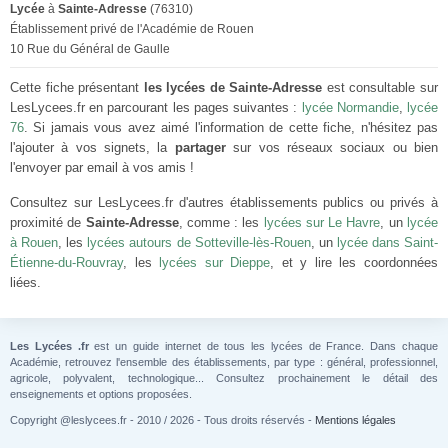
Lycée
à
Sainte-Adresse
(76310)
Établissement privé de l'Académie de Rouen
10 Rue du Général de Gaulle
Cette fiche présentant
les lycées de Sainte-Adresse
est consultable sur
LesLycees.fr en parcourant les pages suivantes :
lycée Normandie
,
lycée
76
. Si jamais vous avez aimé l'information de cette fiche, n'hésitez pas
l'ajouter à vos signets, la
partager
sur vos réseaux sociaux ou bien
l'envoyer par email à vos amis !
Consultez sur LesLycees.fr d'autres établissements publics ou privés à
proximité de
Sainte-Adresse
, comme : les
lycées sur Le Havre
, un
lycée
à Rouen
, les
lycées autours de Sotteville-lès-Rouen
, un
lycée dans Saint-
Étienne-du-Rouvray
, les
lycées sur Dieppe
, et y lire les coordonnées
liées.
Les Lycées .fr
est un guide internet de tous les lycées de France. Dans chaque
Académie, retrouvez l'ensemble des établissements, par type : général, professionnel,
agricole, polyvalent, technologique... Consultez prochainement le détail des
enseignements et options proposées.
Copyright @leslycees.fr - 2010 / 2026 - Tous droits réservés -
Mentions légales