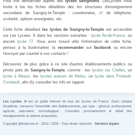
Pour vos démarches auprès des
lycées savigniens
, LesLycees vous
invite à lire les fiches détaillées des les structures d'enseignement
secondaire de Savigny-le-Temple : coordonnées, n° de téléphone,
scolarité, options enseignées, etc.
Cette fiche détaillant
les lycées de Savigny-le-Temple
est accessible
sur Les Lycees .fr dans les sections suivantes :
lycée Île-de-France
, ou
encore
lycée 77
. Vous avez trouvé utile l'information de cette fiche,
pensez à la bookmarker, la
recommander
sur
facebook
ou encore
l'envoyer par courriel à vos contacts !
Découvrez de plus grâce à ce site d'autres établissements publics ou
privés près de
Savigny-le-Temple
, comme : les
lycées sur Chelles
, un
lycée à Meaux
, les
lycées autours de Melun
, un
lycée dans Pontault-
Combault
, afin d'y consulter les info en rapport.
Les Lycées .fr
est un guide internet de tous les lycées de France. Dans chaque
Académie, retrouvez l'ensemble des établissements, par type : général, professionnel,
agricole, polyvalent, technologique... Consultez prochainement le détail des
enseignements et options proposées.
Copyright @leslycees.fr - 2010 / 2026 - Tous droits réservés -
Mentions légales