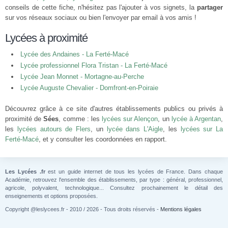
conseils de cette fiche, n'hésitez pas l'ajouter à vos signets, la
partager
sur vos réseaux sociaux ou bien l'envoyer par email à vos amis !
Lycées à proximité
Lycée des Andaines - La Ferté-Macé
Lycée professionnel Flora Tristan - La Ferté-Macé
Lycée Jean Monnet - Mortagne-au-Perche
Lycée Auguste Chevalier - Domfront-en-Poiraie
Découvrez grâce à ce site d'autres établissements publics ou privés à
proximité de
Sées
, comme : les
lycées sur Alençon
, un
lycée à Argentan
,
les
lycées autours de Flers
, un
lycée dans L'Aigle
, les
lycées sur La
Ferté-Macé
, et y consulter les coordonnées en rapport.
Les Lycées .fr
est un guide internet de tous les lycées de France. Dans chaque
Académie, retrouvez l'ensemble des établissements, par type : général, professionnel,
agricole, polyvalent, technologique... Consultez prochainement le détail des
enseignements et options proposées.
Copyright @leslycees.fr - 2010 / 2026 - Tous droits réservés -
Mentions légales