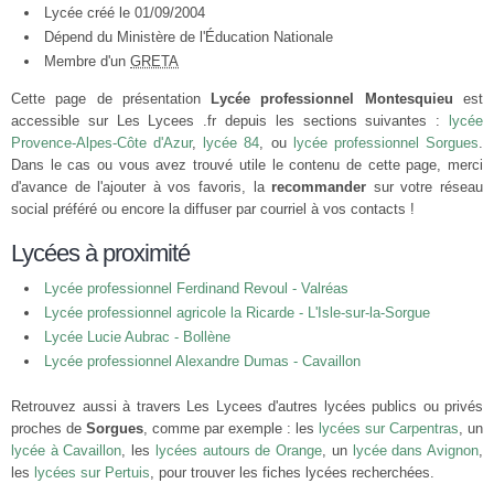
Lycée créé le 01/09/2004
Dépend du Ministère de l'Éducation Nationale
Membre d'un
GRETA
Cette page de présentation
Lycée professionnel Montesquieu
est
accessible sur Les Lycees .fr depuis les sections suivantes :
lycée
Provence-Alpes-Côte d'Azur
,
lycée 84
, ou
lycée professionnel Sorgues
.
Dans le cas ou vous avez trouvé utile le contenu de cette page, merci
d'avance de l'ajouter à vos favoris, la
recommander
sur votre réseau
social préféré ou encore la diffuser par courriel à vos contacts !
Lycées à proximité
Lycée professionnel Ferdinand Revoul - Valréas
Lycée professionnel agricole la Ricarde - L'Isle-sur-la-Sorgue
Lycée Lucie Aubrac - Bollène
Lycée professionnel Alexandre Dumas - Cavaillon
Retrouvez aussi à travers Les Lycees d'autres lycées publics ou privés
proches de
Sorgues
, comme par exemple : les
lycées sur Carpentras
, un
lycée à Cavaillon
, les
lycées autours de Orange
, un
lycée dans Avignon
,
les
lycées sur Pertuis
, pour trouver les fiches lycées recherchées.