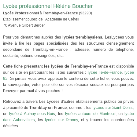
Lycée professionnel Hélène Boucher
Lycée Professionnel
à
Tremblay-en-France
(93290)
Établissement public de l'Académie de Créteil
70 Avenue Gilbert Berger
Pour vos démarches auprès des
lycées tremblaysiens
, LesLycees vous
invite à lire les pages spécialisées des les structures d'enseignement
secondaire de Tremblay-en-France : adresse, numéro de téléphone,
scolarité, options enseignées, etc.
Cette fiche présentant
les lycées de Tremblay-en-France
est disponible
sur ce site en parcourant les listes suivantes :
lycée Île-de-France
,
lycée
93
. Si jamais vous avez apprécié le contenu de cette fiche, vous pouvez
la sauvegarder, voter pour elle sur vos réseaux sociaux ou pourquoi pas
l'envoyer par mail à vos proches !
Retrouvez à travers Les Lycees d'autres établissements publics ou privés
à proximité de
Tremblay-en-France
, comme : les
lycées sur Saint-Denis
,
un
lycée à Aulnay-sous-Bois
, les
lycées autours de Montreuil
, un
lycée
dans Aubervilliers
, les
lycées sur Drancy
, et y trouver les coordonnées
désirées.