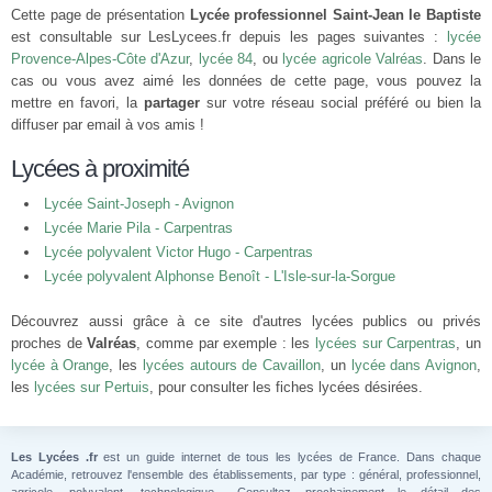
Cette page de présentation
Lycée professionnel Saint-Jean le Baptiste
est consultable sur LesLycees.fr depuis les pages suivantes :
lycée
Provence-Alpes-Côte d'Azur
,
lycée 84
, ou
lycée agricole Valréas
. Dans le
cas ou vous avez aimé les données de cette page, vous pouvez la
mettre en favori, la
partager
sur votre réseau social préféré ou bien la
diffuser par email à vos amis !
Lycées à proximité
Lycée Saint-Joseph - Avignon
Lycée Marie Pila - Carpentras
Lycée polyvalent Victor Hugo - Carpentras
Lycée polyvalent Alphonse Benoît - L'Isle-sur-la-Sorgue
Découvrez aussi grâce à ce site d'autres lycées publics ou privés
proches de
Valréas
, comme par exemple : les
lycées sur Carpentras
, un
lycée à Orange
, les
lycées autours de Cavaillon
, un
lycée dans Avignon
,
les
lycées sur Pertuis
, pour consulter les fiches lycées désirées.
Les Lycées .fr
est un guide internet de tous les lycées de France. Dans chaque
Académie, retrouvez l'ensemble des établissements, par type : général, professionnel,