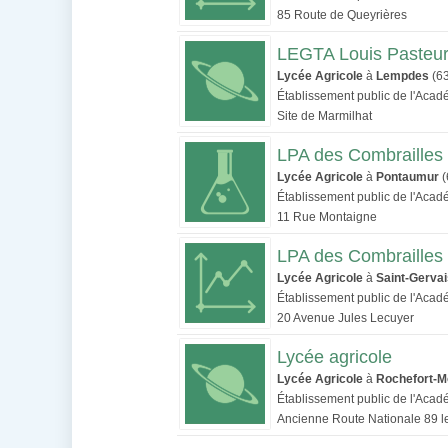
85 Route de Queyrières
LEGTA Louis Pasteu
Lycée Agricole
à
Lempdes
(6
Établissement public de l'Aca
Site de Marmilhat
LPA des Combrailles 
Lycée Agricole
à
Pontaumur
(
Établissement public de l'Aca
11 Rue Montaigne
LPA des Combrailles 
Lycée Agricole
à
Saint-Gerva
Établissement public de l'Aca
20 Avenue Jules Lecuyer
Lycée agricole
Lycée Agricole
à
Rochefort-M
Établissement public de l'Aca
Ancienne Route Nationale 89 l