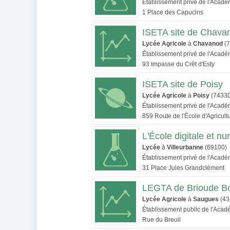
Établissement privé de l'Acad
1 Place des Capucins
ISETA site de Chava
Lycée Agricole
à
Chavanod
(7
Établissement privé de l'Acad
93 Impasse du Crêt d'Esty
ISETA site de Poisy
Lycée Agricole
à
Poisy
(74330
Établissement privé de l'Acad
859 Route de l'École d'Agricult
L'École digitale et 
Lycée
à
Villeurbanne
(69100)
Établissement privé de l'Acad
31 Place Jules Grandclément
LEGTA de Brioude Bo
Lycée Agricole
à
Saugues
(43
Établissement public de l'Aca
Rue du Breuil