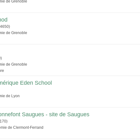
émie de Grenoble
nod
4650)
émie de Grenoble
)
émie de Grenoble
ure
numérique Eden School
émie de Lyon
nnefont Saugues - site de Saugues
170)
démie de Clermont-Ferrand