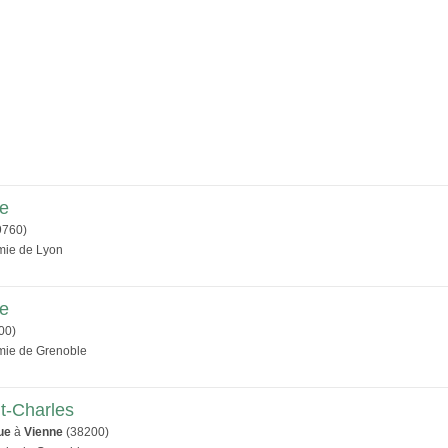
le
9760)
émie de Lyon
me
00)
émie de Grenoble
nt-Charles
ue
à
Vienne
(38200)