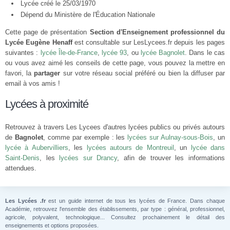
Lycée créé le 25/03/1970
Dépend du Ministère de l'Éducation Nationale
Cette page de présentation
Section d'Enseignement professionnel du
Lycée Eugène Henaff
est consultable sur LesLycees.fr depuis les pages
suivantes :
lycée Île-de-France
,
lycée 93
, ou
lycée Bagnolet
. Dans le cas
ou vous avez aimé les conseils de cette page, vous pouvez la mettre en
favori, la
partager
sur votre réseau social préféré ou bien la diffuser par
email à vos amis !
Lycées à proximité
Retrouvez à travers Les Lycees d'autres lycées publics ou privés autours
de
Bagnolet
, comme par exemple : les
lycées sur Aulnay-sous-Bois
, un
lycée à Aubervilliers
, les
lycées autours de Montreuil
, un
lycée dans
Saint-Denis
, les
lycées sur Drancy
, afin de trouver les informations
attendues.
Les Lycées .fr
est un guide internet de tous les lycées de France. Dans chaque
Académie, retrouvez l'ensemble des établissements, par type : général, professionnel,
agricole, polyvalent, technologique... Consultez prochainement le détail des
enseignements et options proposées.