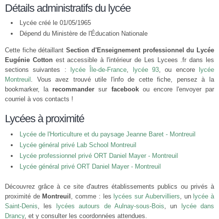
Détails administratifs du lycée
Lycée créé le 01/05/1965
Dépend du Ministère de l'Éducation Nationale
Cette fiche détaillant
Section d'Enseignement professionnel du Lycée
Eugénie Cotton
est accessible à l'intérieur de Les Lycees .fr dans les
sections suivantes :
lycée Île-de-France
,
lycée 93
, ou encore
lycée
Montreuil
. Vous avez trouvé utile l'info de cette fiche, pensez à la
bookmarker, la
recommander
sur
facebook
ou encore l'envoyer par
courriel à vos contacts !
Lycées à proximité
Lycée de l'Horticulture et du paysage Jeanne Baret - Montreuil
Lycée général privé Lab School Montreuil
Lycée professionnel privé ORT Daniel Mayer - Montreuil
Lycée général privé ORT Daniel Mayer - Montreuil
Découvrez grâce à ce site d'autres établissements publics ou privés à
proximité de
Montreuil
, comme : les
lycées sur Aubervilliers
, un
lycée à
Saint-Denis
, les
lycées autours de Aulnay-sous-Bois
, un
lycée dans
Drancy
, et y consulter les coordonnées attendues.