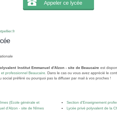
Appeler ce lycée
ellier.fr
ycée
ationale
olyvalent Institut Emmanuel d'Alzon - site de Beaucaire
est disponi
 et professionnel Beaucaire
. Dans le cas ou vous avez apprécié le cont
 social préféré ou pourquoi pas la diffuser par mail à vos proches !
îmes (Ecole générale et
Section d'Enseignement profes
uel d'Alzon - site de Nîmes
Emmanuel d'Alzon - Nîmes
Lycée privé polyvalent de la 
Nîmes