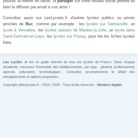
pouvez la mettre en favori, la
partager
sur votre réseau social préféré ou
bien la diffuser par email à vos amis !
Consultez aussi sur LesLycees.fr d'autres lycées publics ou privés
proches de
Buc
, comme par exemple : les
lycées sur Sartrouville
, un
lycée à Versailles
, les
lycées autours de Mantes-la-Jolie
, un
lycée dans
Saint-Germain-en-Laye
, les
lycées sur Poissy
, pour lire les fiches lycées
liées.
Les Lycées .fr
est un guide internet de tous les lycées de France. Dans chaque
Académie, retrouvez l'ensemble des établissements, par type : général, professionnel,
agricole, polyvalent, technologique... Consultez prochainement le détail des
enseignements et options proposées.
Copyright @leslycees.fr - 2010 / 2026 - Tous droits réservés -
Mentions légales