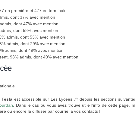
457 en première et 477 en terminale
admis, dont 37% avec mention
 admis, dont 47% avec mention
 admis, dont 58% avec mention
 96% admis, dont 53% avec mention
88% admis, dont 29% avec mention
91% admis, dont 49% avec mention
ésent, 93% admis, dont 49% avec mention
ycée
ationale
 Tesla
est accessible sur Les Lycees .fr depuis les sections suivante
Dourdan
. Dans le cas ou vous avez trouvé utile l'info de cette page, me
éré ou encore la diffuser par courriel à vos contacts !