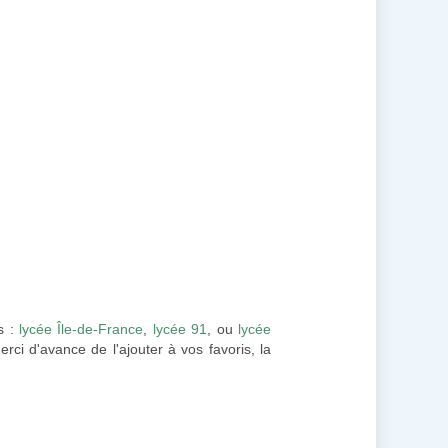
s :
lycée Île-de-France
,
lycée 91
, ou
lycée
rci d'avance de l'ajouter à vos favoris, la